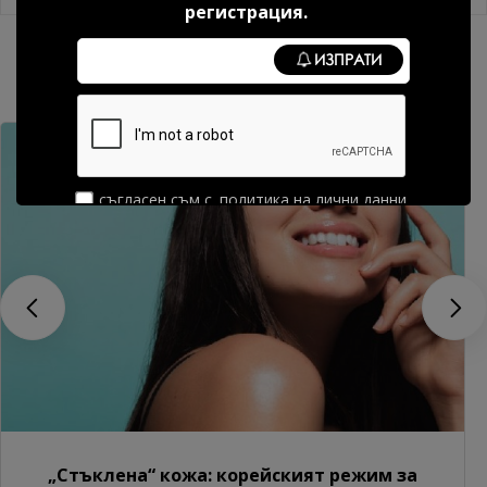
регистрация.
ИЗПРАТИ
Полезно От Блог
съгласен съм с
политика на лични данни
„Стъклена“ кожа: корейският режим за