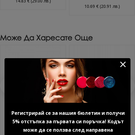
14.83 € (29.00 лв.)
10.69 € (20.91 лв.)
Може Да Харесате Още
Регистрирай се за нашия бюлетин и получи
Комплект мини блок пили
№166 Блок пила "Конус"
5% отстъпка за първата си поръчка! Кодът
120/120 цвят бял 50 бр.
80/150 1 бр.
може да се ползва след направена
5.11 € (9.99 лв.)
2.51 € (4.91 лв.)