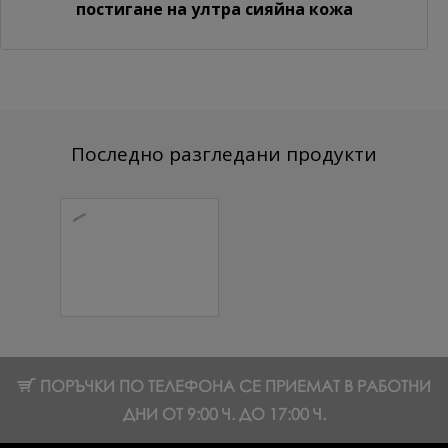
постигане на ултра сияйна кожа
Последно разгледани продукти
№157 Блок
пила
Полумесец
180/180 1 бр.
2.30 € (4.50 лв.)
ПОРЪЧКИ ПО ТЕЛЕФОНА СЕ ПРИЕМАТ В РАБОТНИ
ДНИ ОТ 9:00 Ч. ДО 17:00 Ч.