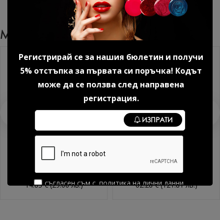
Може Да Харесате Още
Регистрирай се за нашия бюлетин и получи
5% отстъпка за първата си поръчка! Кодът
може да се ползва след направена
регистрация.
ИЗПРАТИ
Червило Velour Pink Sweet
Комплект матови червила
Pea 3,5 гр. 1 бр.
колекция Velour 1 бр.
съгласен съм с
политика на лични данни
14.83 € (29.00 лв.)
62.28 € (121.81 лв.)