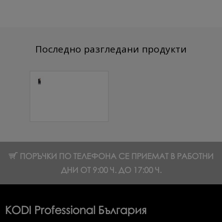
Последно разгледани продукти
Червило Velour
Soft Burgundy
3,5 гр. 1 бр.
14.83 € (29.00 лв.)
ПОРЪЧКИ ПО ТЕЛЕФОНА СЕ ПРИЕМАТ В РАБОТНИ
ДНИ ОТ 9:00 Ч. ДО 17:00 Ч.
KODI Professional България