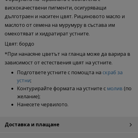
вискокачествени пигменти, осигуряващи
дълготраен и наситен цвят. Рициновото масло и
маслото от семена на мурумуру в състава им
омекотяват и хидратират устните.
Цвят: бордо
*При нанасяне цветът на гланца може да варира в
зависимост от естествения цвят на устните.
Подгответе устните с помощта на
скраб за
устни
;
Контурирайте формата на устните с
молив
(по
желание);
Нанесете червилото.
Доставка и плащане