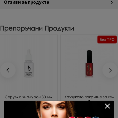
Отзиви за продукта
Препоръчани Продукти
Без TPO
Серум с хиалурон 30 мл.
Каучуково покритие за гел
лак 7 мл.
14.83 € (29.00 лв.)
10.69 € (20.91 лв.)