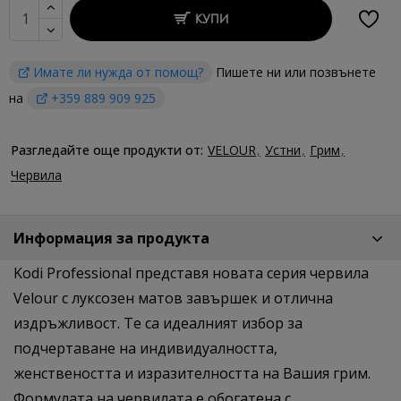
КУПИ
Имате ли нужда от помощ?
Пишете ни или позвънете
на
+359 889 909 925
Разгледайте още продукти от:
VELOUR
Устни
Грим
Червила
Информация за продукта
Kodi Professional представя новата серия червила
Velour с луксозен матов завършек и отлична
издръжливост. Те са идеалният избор за
подчертаване на индивидуалността,
женствеността и изразителността на Вашия грим.
Формулата на червилата е обогатена с