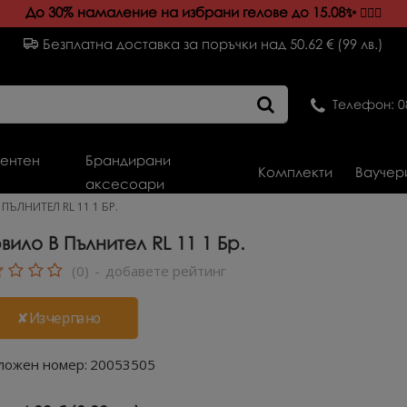
До 30% намаление на избрани гелове до 15.08✨️
💁🏻‍♀️
Безплатна доставка за поръчки над 50.62 € (99 лв.)
Телефон: 0
ентен
Брандирани
Комплекти
Ваучер
аксесоари
ПЪЛНИТЕЛ RL 11 1 БР.
вило В Пълнител RL 11 1 Бр.
(0)
-
добавете рейтинг
✘Изчерпано
ложен номер:
20053505