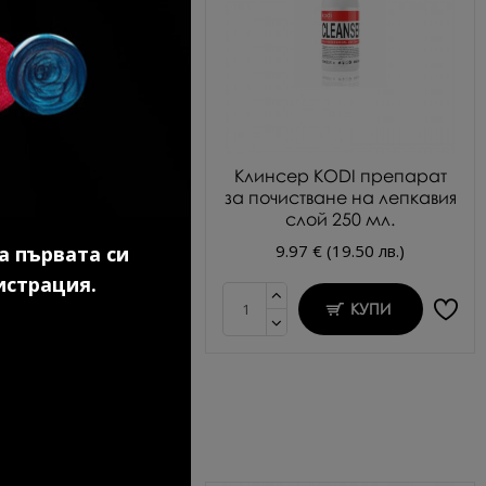
во покритие за гел
Клинсер KODI препарат
лак 7 мл.
за почистване на лепкавия
слой 250 мл.
.69 € (20.91 лв.)
9.97 € (19.50 лв.)
а първата си
истрация.
КУПИ
КУПИ