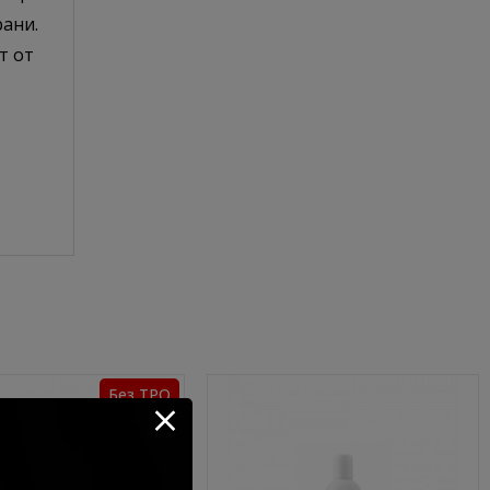
рани.
т от
Без TPO