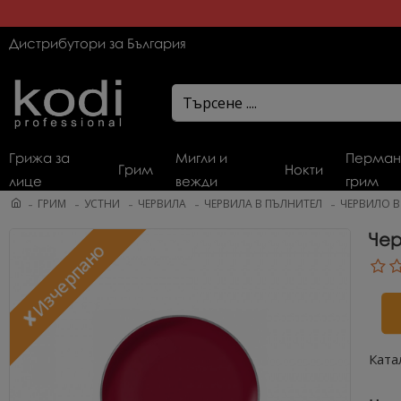
Дистрибутори за България
Грижа за
Мигли и
Перман
Грим
Нокти
лице
вежди
грим
ГРИМ
УСТНИ
ЧЕРВИЛА
ЧЕРВИЛА В ПЪЛНИТЕЛ
ЧЕРВИЛО В 
Чер
✘Изчерпано
Ката