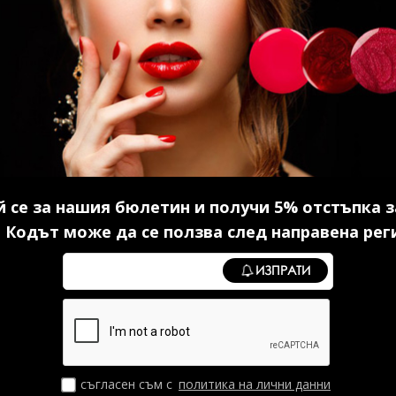
ер без
Серум с хиалурон 30 мл.
Каучуко
5 мл.
14.83 € (29.00 лв.)
в.)
10
 се за нашия бюлетин и получи 5% отстъпка з
 Кодът може да се ползва след направена рег
И
КУПИ
ИЗПРАТИ
съгласен съм с
политика на лични данни