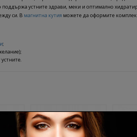
о поддържа устните здрави, меки и оптимално хидрати
ежду си. В
магнитна кутия
можете да оформите комплек
ни
;
желание);
 устните.