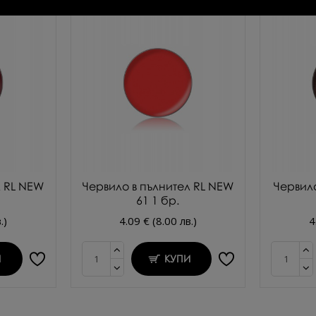
л RL NEW
Червило в пълнител RL NEW
Червило
61 1 бр.
.)
4.09 € (8.00 лв.)
4
И
КУПИ