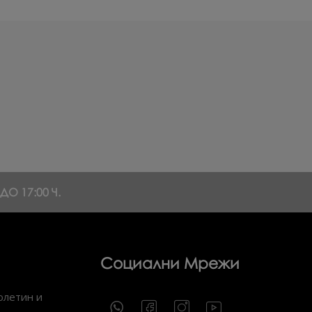
О 17:00 Ч.
Социални Мрежи
юлетин и