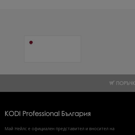
Червило в
пълнител RL 11 1
бр.
4.09 € (8.00 лв.)
ПОРЪЧКИ
KODI Professional България
Май Нейлс е официален представител и вносител на