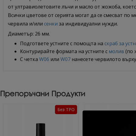
от ултравиолетовите лъчи и масло от жожоба, коет
Всички цветове от серията могат да се смесват по м
червила и/или
сенки
за индивидуални нужди.
Диаметър: 26 мм.
Подгответе устните с помощта на
скраб за уст
Контурирайте формата на устните с
молив
(по 
С четка
W06
или
W07
нанесете червилото върху
Препоръчани Продукти
Без TPO