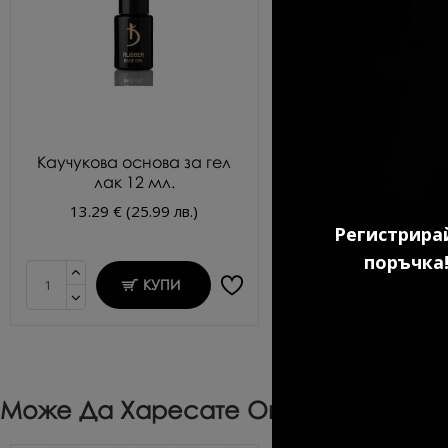
Каучукова основа за гел
Ултрабонд прайм
лак 12 мл.
киселина KODI 1
13.29 € (25.99 лв.)
9.20 € (17.99 л
Регистрирай
поръчка!
КУПИ
КУП
Може Да Харесате Още