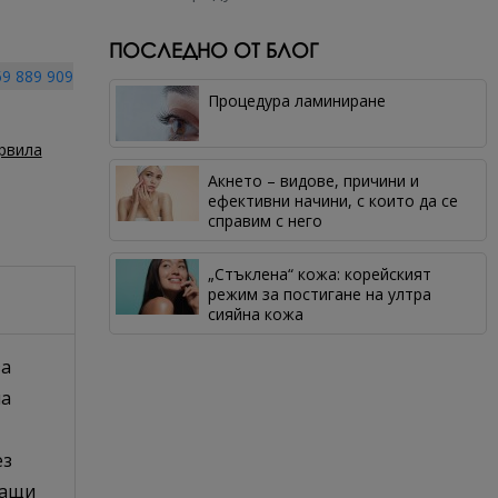
ПОСЛЕДНО ОТ БЛОГ
9 889 909
Процедура ламиниране
рвила
Акнето – видове, причини и
ефективни начини, с които да се
справим с него
„Стъклена“ кожа: корейският
режим за постигане на ултра
сияйна кожа
за
на
ез
ващи