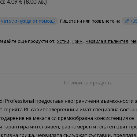
а:
4.09 € (8.00 лв.)
мате ли нужда от помощ?
Пишете ни или позвънете на
+35
ледайте още продукти от:
Устни
Грим
Червила в пълнител
Че
Отзиви за продукта
di Professional предоставя неограничени възможности 
от серията RL са хипоалергенни и имат специална восъч
годарение на меката си кремообразна консистенция се
ти гарантира интензивен, равномерен и плътен цвят пр
фективна грижа, червилата съдържат съставки, предпаз