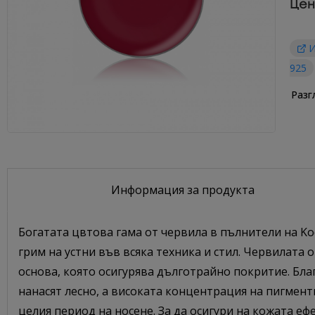
Цен
И
925
Разг
Информация за продукта
Богатата цвтова гама от червила в пълнители на Ko
грим на устни във всяка техника и стил. Червилата 
основа, която осигурява дълготрайно покритие. Бла
нанасят лесно, а високата концентрация на пигмен
целия период на носене. За да осигури на кожата е