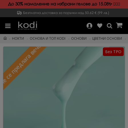
До 30% намаление на избрани гелове до 15.08✨️
💁🏻‍♀️
Безплатна доставка за поръчки над 50.62 € (99 лв.)
НОКТИ
ОСНОВА И ТОП KODI
ОСНОВИ
ЦВЕТНИ ОСНОВИ
Не се предлага вече
Без TPO