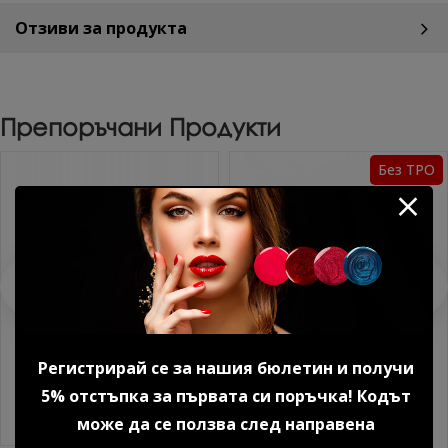
Отзиви за продукта
Препоръчани Продукти
Без TPO
Регистрирай се за нашия бюлетин и получи
Серум с хиалурон 30 мл.
Каучуково покритие за гел
5% отстъпка за първата си поръчка! Кодът
лак 7 мл.
14.83 € (29.00 лв.)
може да се ползва след направена
10.69 € (20.91 лв.)