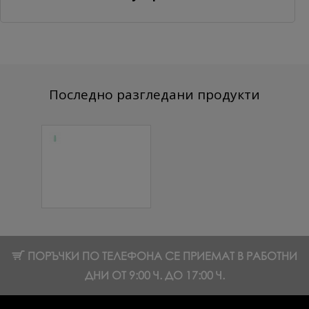
Последно разгледани продукти
Цветна
каучукова
основа Pastel
№07 Тюркоаз
7 мл.
10.74 € (21.01 лв.)
ПОРЪЧКИ ПО ТЕЛЕФОНА СЕ ПРИЕМАТ В РАБОТНИ
ДНИ ОТ 9:00 Ч. ДО 17:00 Ч.