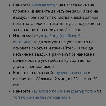
Нанесете
обезмаслител
на цялата нокътна
плочка и изчакайте да изсъхне за 5-10 сек. на
въздух. Препаратът почиства и дехидратира
нокътната плочка, така че тя да е подготвена
за нанасянето на гел/ акрил/ гел лак
Използвайте
ултрабонд (праймер без
киселина)
, за да осигурите сцеплението на
основата с нокътя и изчакайте 5-10 сек. да
изсъхне на въздух. Праймерът се нанася на
целия нокът и употребата му води до по-
дълготраен маникюр.
Нанесете тънък слой
каучукова основа
и
изпечете в UV лампа- 2 мин., в LED лампа- 30
сек.
Нанесете
каучуково покритие (ръбър топ)
или
топ покритие без лепкав слой
.