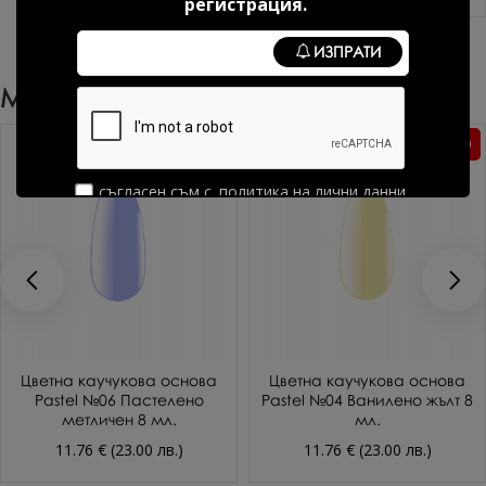
регистрация.
ИЗПРАТИ
Може Да Харесате Още
Без TPO
Без TPO
съгласен съм с
политика на лични данни
Цветна каучукова основа
Цветна каучукова основа
Pastel №06 Пастелено
Pastel №04 Ванилено жълт 8
метличен 8 мл.
мл.
11.76 € (23.00 лв.)
11.76 € (23.00 лв.)