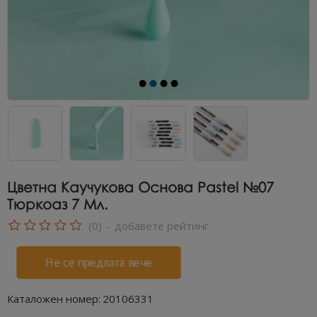
Цветна Каучукова Основа Pastel №07
Тюркоаз 7 Мл.
(0)
-
добавете рейтинг
Не се предлага вече
Каталожен номер:
20106331