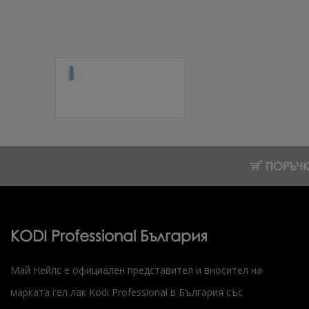
Цветна каучукова
основа Neon 12 7
мл.
10.74 € (21.01 лв.)
ПОРЪЧКИ
KODI Professional България
Май Нейлс е официален представител и вносител на
марката гел лак Kodi Professional в България със