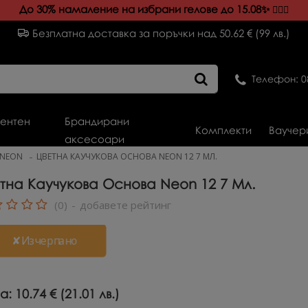
До 30% намаление на избрани гелове до 15.08✨️
💁🏻‍♀️
Безплатна доставка за поръчки над 50.62 € (99 лв.)
Телефон: 0
ентен
Брандирани
Комплекти
Ваучер
аксесоари
NEON
ЦВЕТНА КАУЧУКОВА ОСНОВА NEON 12 7 МЛ.
тна Каучукова Основа Neon 12 7 Мл.
(0)
-
добавете рейтинг
✘Изчерпано
а:
10.74 € (21.01 лв.)