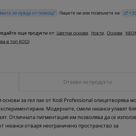
мате ли нужда от помощ?
Пишете ни или позвънете на
+35
ледайте още продукти от:
Цветни основи
Нокти
Основи
NEO
ва и топ KODI
Отзиви за продукта
 основи за гел лак от Kodi Professional олицетворява 
 експериментиране. Модерните, смели нюанси улавят бл
вят. Отличната пигментация им позволява да се използ
от нюанси отваря неограничено пространство за