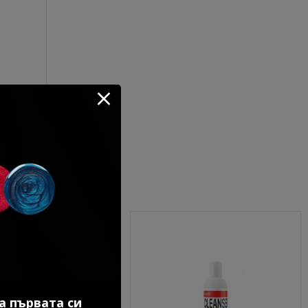
Без TPO
а първата си