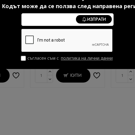
 Кодът може да се ползва след направена рег
ИЗПРАТИ
ер без
Серум с хиалурон 30 мл.
Каучуко
5 мл.
14.83 € (29.00 лв.)
в.)
10
съгласен съм с
политика на лични данни
И
КУПИ