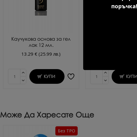
поръчка!
Каучукова основа за гел
Ултрабонд прайм
лак 12 мл.
киселина KODI 1
13.29 € (25.99 лв.)
9.20 € (17.99 л
КУПИ
КУП
Може Да Харесате Още
Без TPO