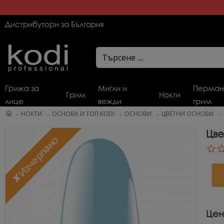
Дистрибутори за България
Грижа за
Мигли и
Перман
Грим
Нокти
лице
вежди
грим
НОКТИ
ОСНОВА И ТОП KODI
ОСНОВИ
ЦВЕТНИ ОСНОВИ
Цве
✘Изчерпано
Цен