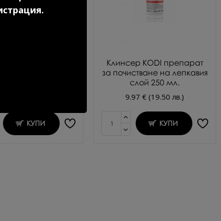
истрация.
во покритие за гел
Клинсер KODI препарат
лак 7 мл.
за почистване на лепкавия
слой 250 мл.
.69 € (20.91 лв.)
9.97 € (19.50 лв.)
КУПИ
КУПИ