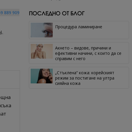
9 889 909
ПОСЛЕДНО ОТ БЛОГ
Процедура ламиниране
N
Акнето – видове, причини и
ефективни начини, с които да се
справим с него
„Стъклена“ кожа: корейският
режим за постигане на ултра
сияйна кожа
мощна
ясъка
ват