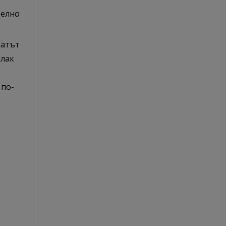
телно
ратът
 лак
 по-