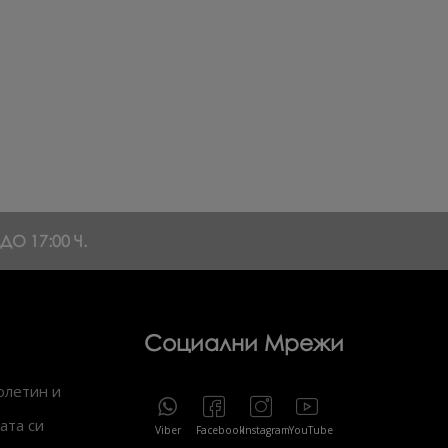
О 17:00 Ч.
Социални Мрежи
юлетин и
ата си
Viber
Facebook
Instagram
YouTube