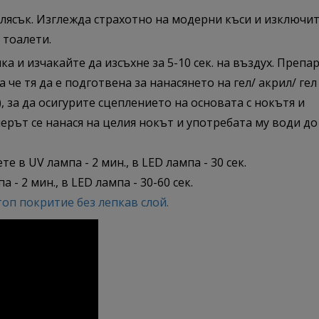
блясък. Изглежда страхотно на модерни къси и изключи
 тоалети.
а и изчакайте да изсъхне за 5-10 сек. на въздух. Препа
че тя да е подготвена за нанасянето на гел/ акрил/ гел
, за да осигурите сцеплението на основата с нокътя и
мерът се нанася на целия нокът и употребата му води до
те в UV лампа - 2 мин., в LED лампа - 30 сек.
- 2 мин., в LED лампа - 30-60 сек.
топ покритие без лепкав слой.