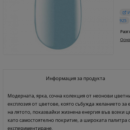
И
925
Разг
Осно
Информация за продукта
Модерната, ярка, сочна колекция от неонови цветни
експлозия от цветове, която събужда желанието за
на лятото, показвайки жизнена енергия във всеки ц
като самостоятелно покритие, а широката палитра 
експериментиране.