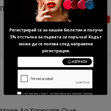
Препоръчани Продукти
Без TPO
Регистрирай се за нашия бюлетин и получи
5% отстъпка за първата си поръчка! Кодът
може да се ползва след направена
регистрация.
ИЗПРАТИ
Серум с хиалурон 30 мл.
Каучуково покритие за гел
лак 7 мл.
14.83 € (29.00 лв.)
10.69 € (20.91 лв.)
съгласен съм с
политика на лични данни
Може Да Харесате Още