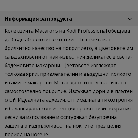
Информация за продукта
Колекцията Macarons на Kodi Professional обещава
да бъде абсолютен летен хит. Те съчетават
брилянтно качество на покритието, а цветовете им
са вдъхновени от най-известния деликатес в света-
бадемовите макарони. Цветовете изглеждат
толкова ярки, привлекателни и въздушни, колкото
и самите макарони. Могат да се използват и като
самостоятелно покритие. Изсъхват дори и в плътен
слой. Идеалната адхезия, оптималната тиксотропия
и балансирана консистенция правят тези покрития
лесни за използване и осигуряват безупречна
защита и издръжливост на ноктите през целия
период на носене.