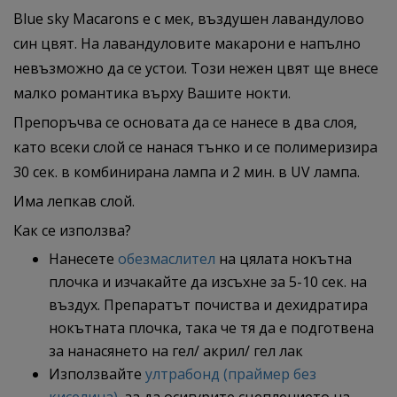
Blue sky Macarons е с мек, въздушен лавандулово
син цвят. На лавандуловите макарони е напълно
невъзможно да се устои. Този нежен цвят ще внесе
малко романтика върху Вашите нокти.
Препоръчва се основата да се нанесе в два слоя,
като всеки слой се нанася тънко и се полимеризира
30 сек. в комбинирана лампа и 2 мин. в UV лампа.
Има лепкав слой.
Как се използва?
Нанесете
обезмаслител
на цялата нокътна
плочка и изчакайте да изсъхне за 5-10 сек. на
въздух. Препаратът почиства и дехидратира
нокътната плочка, така че тя да е подготвена
за нанасянето на гел/ акрил/ гел лак
Използвайте
ултрабонд (праймер без