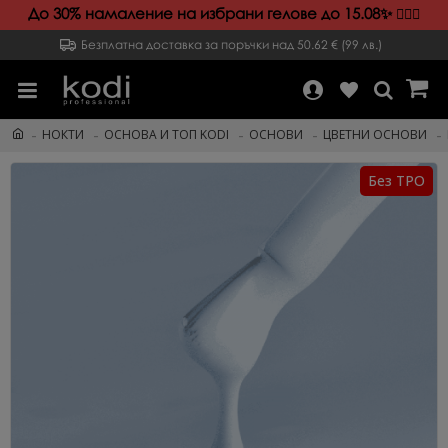
До 30% намаление на избрани гелове до 15.08✨️
💁🏻‍♀️
Безплатна доставка за поръчки над 50.62 € (99 лв.)
НОКТИ
ОСНОВА И ТОП KODI
ОСНОВИ
ЦВЕТНИ ОСНОВИ
Без TPO