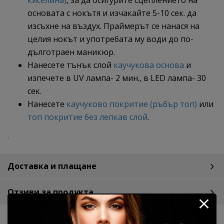
киселина)
, за да осигурите сцеплението на
основата с нокътя и изчакайте 5-10 сек. да
изсъхне на въздух. Праймерът се нанася на
целия нокът и употребата му води до по-
дълготраен маникюр.
Нанесете тънък слой
каучукова основа
и
изпечете в UV лампа- 2 мин., в LED лампа- 30
сек.
Нанесете
каучуково покритие (ръбър топ)
или
топ покритие без лепкав слой
.
.
Доставка и плащане
Отзиви за продукта