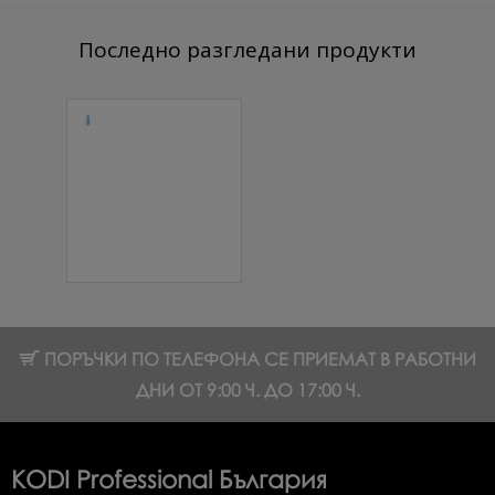
Последно разгледани продукти
Цветна
каучукова
основа
Macarons Blue
Sky
Лавандулово
син 7 мл.
10.74 € (21.01 лв.)
ПОРЪЧКИ ПО ТЕЛЕФОНА СЕ ПРИЕМАТ В РАБОТНИ
ДНИ ОТ 9:00 Ч. ДО 17:00 Ч.
KODI Professional България