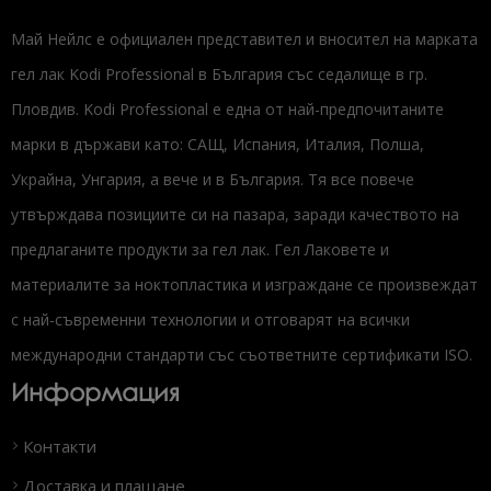
Май Нейлс е официален представител и вносител на марката
гел лак Kodi Professional в България със седалище в гр.
Пловдив. Kodi Professional е една от най-предпочитаните
марки в държави като: САЩ, Испания, Италия, Полша,
Украйна, Унгария, а вече и в България. Тя все повече
утвърждава позициите си на пазара, заради качеството на
предлаганите продукти за гел лак. Гел Лаковете и
материалите за ноктопластика и изграждане се произвеждат
с най-съвременни технологии и отговарят на всички
международни стандарти със съответните сертификати ISO.
Информация
Контакти
Доставка и плащане