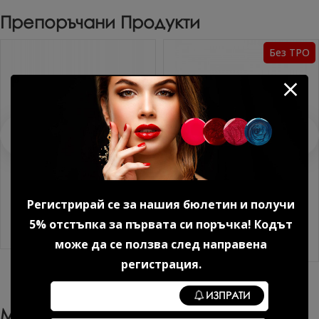
Препоръчани Продукти
Без TPO
Регистрирай се за нашия бюлетин и получи
Каучукова основа за гел лак
Ултрабонд праймер без
12 мл.
киселина KODI 15 мл.
5% отстъпка за първата си поръчка! Кодът
13.29 € (25.99 лв.)
9.20 € (17.99 лв.)
може да се ползва след направена
регистрация.
ИЗПРАТИ
Може Да Харесате Още