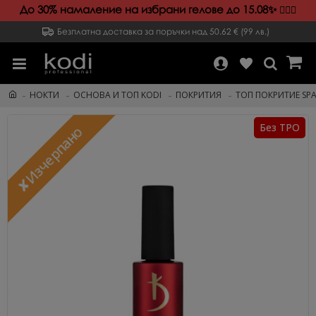
До 30% намаление на избрани гелове до 15.08✨️
💁🏻‍♀️
Безплатна доставка за поръчки над 50.62 € (99 лв.)
НОКТИ
ОСНОВА И ТОП KODI
ПОКРИТИЯ
ТОП ПОКРИТИЕ SPA
Без TPO
✘Изчерпано