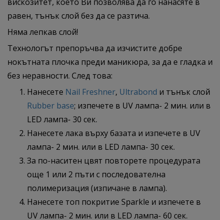
вискозитет, което Ви позволява да го нанасяте в
равен, тънък слой без да се разтича.
Няма лепкав слой!
Технологът препоръчва да изчистите добре
нокътната плочка преди маникюра, за да е гладка и
без неравности. След това:
Нанесете
Nail Freshner
,
Ultrabond
и тънък слой
Rubber base
; изпечете в UV лампа- 2 мин. или в
LED лампа- 30 сек.
Нанесете лака върху базата и изпечете в UV
лампа- 2 мин. или в LED лампа- 30 сек.
За по-наситен цвят повторете процедурата
още 1 или 2 пъти с последователна
полимеризация (изпичане в лампа).
Нанесете топ покритие
Sparkle и изпечете в
UV лампа- 2 мин. или в LED лампа- 60 сек.