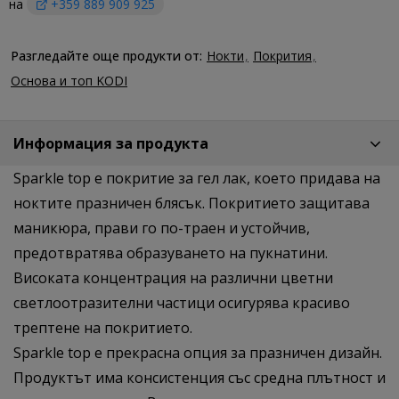
на
+359 889 909 925
Разгледайте още продукти от:
Нокти
Покрития
Основа и топ KODI
Информация за продукта
Sparkle top е покритие за гел лак, което придава на
ноктите празничен блясък. Покритието защитава
маникюра, прави го по-траен и устойчив,
предотвратява образуването на пукнатини.
Високата концентрация на различни цветни
светлоотразителни частици осигурява красиво
трептене на покритието.
Sparkle top e прекрасна опция за празничен дизайн.
Продуктът има консистенция със средна плътност и