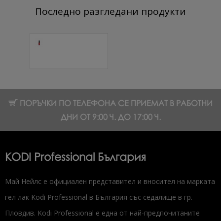
Последно разгледани продукти
Топ покритие
Sparkle 7 мл.
10.69 € (20.91 лв.)
ПОРЪЧКИ ПО ТЕЛЕФОНА СЕ ПРИЕМАТ В РАБОТНИ
ДНИ ОТ 9:00 Ч. ДО 17:00 Ч.
KODI Professional България
Май Нейлс е официален представител и вносител на марката
гел лак Kodi Professional в България със седалище в гр.
Пловдив. Kodi Professional е една от най-предпочитаните