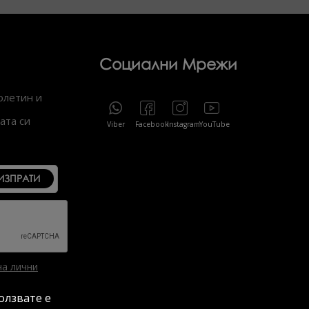
Социални Мрежи
юлетин и
ата си
Viber
Facebook
Instagram
YouTube
ИЗПРАТИ
на лични
ползвате е