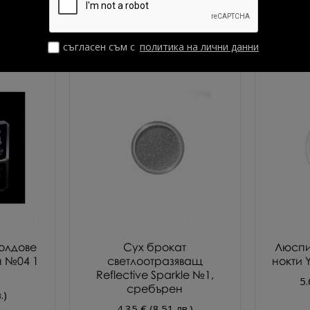
съгласен съм с
политика на лични данни
олдове
Сух брокат
Люспи
н №04 1
светлоотразяващ
нокти Y
Reflective Sparkle №1,
5.
сребърен
.)
4.35 € (8.51 лв.)