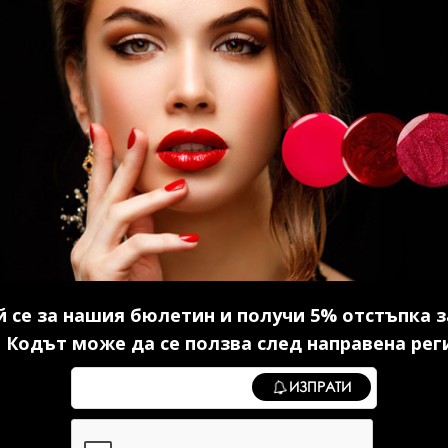
ер без
Серум с хиалурон 30 мл.
Каучуко
5 мл.
14.83 € (29.00 лв.)
в.)
10
 се за нашия бюлетин и получи 5% отстъпка з
 Кодът може да се ползва след направена рег
И
КУПИ
ИЗПРАТИ