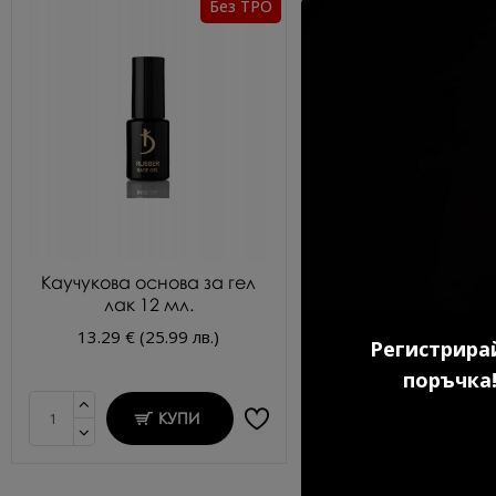
Без TPO
Каучукова основа за гел
Ултрабонд прайм
лак 12 мл.
киселина KODI 1
13.29 € (25.99 лв.)
9.20 € (17.99 л
Регистрирай
поръчка!
КУПИ
КУП