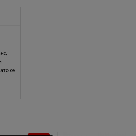
нс,
и
ато се