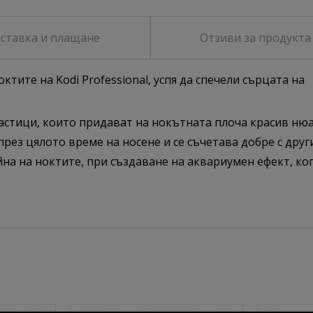
ставка и плащане
Отзиви за продукта
тите на Kodi Professional, успя да спечели сърцата на
астици, които придават на нокътната плоча красив нюа
рез цялото време на носене и се съчетава добре с друг
на на ноктите, при създаване на аквариумен ефект, ког