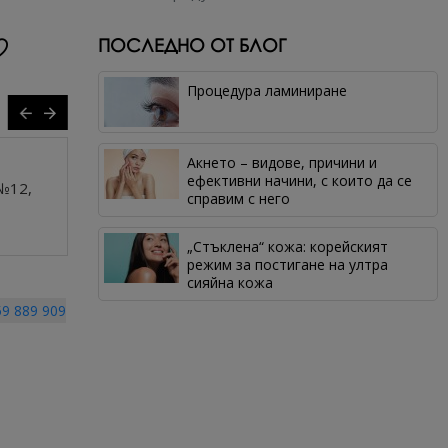
ПОСЛЕДНО ОТ БЛОГ
Процедура ламиниране
Сух брокат
Су
Акнето – видове, причини и
светлоотразяващ
св
ефективни начини, с които да се
 №12,
Reflective Sparkle №2,
Re
справим с него
дънково син
зе
4.35 € (8.51 лв.)
4.3
„Стъклена“ кожа: корейският
режим за постигане на ултра
сияйна кожа
9 889 909