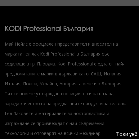
KODI Professional България
Май Нейлс е официален представител и вносител на
марката гел лак Kodi Professional в България със
седалище в гр. Пловдив. Kodi Professional е една от най-
предпочитаните марки в държави като: САЩ, Испания,
Италия, Полша, Украйна, Унгария, а вече и в България.
Тя все повече утвърждава позициите си на пазара,
заради качеството на предлаганите продукти за гел лак.
Гел Лаковете и материалите за ноктопластика и
изграждане се произвеждат с най-съвременни
технологии и отговарят на всички международни
Този уеб 