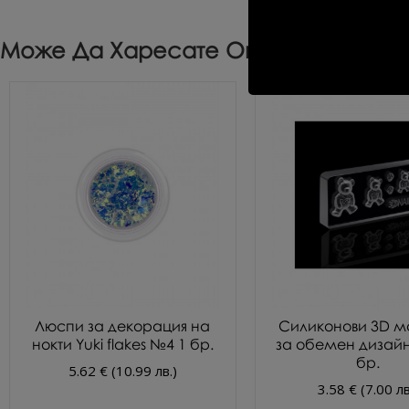
Може Да Харесате Още
Люспи за декорация на
Силиконови 3D м
нокти Yuki flakes №4 1 бр.
за обемен дизай
бр.
5.62 € (10.99 лв.)
3.58 € (7.00 лв