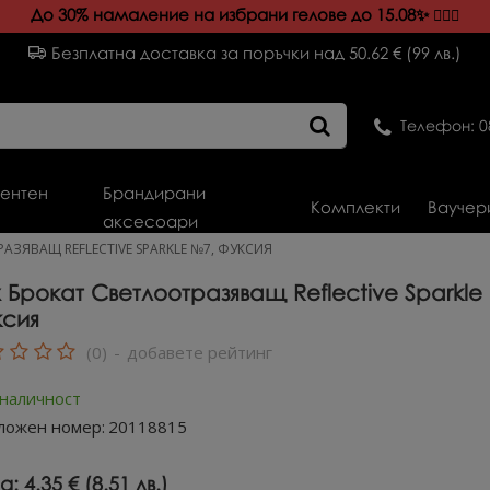
До 30% намаление на избрани гелове до 15.08✨️
💁🏻‍♀️
Безплатна доставка за поръчки над 50.62 € (99 лв.)
Телефон: 0
ентен
Брандирани
Комплекти
Ваучер
аксесоари
АЗЯВАЩ REFLECTIVE SPARKLE №7, ФУКСИЯ
 Брокат Светлоотразяващ Reflective Sparkle
сия
(0)
-
добавете рейтинг
 наличност
ложен номер:
20118815
а:
4.35 € (8.51 лв.)