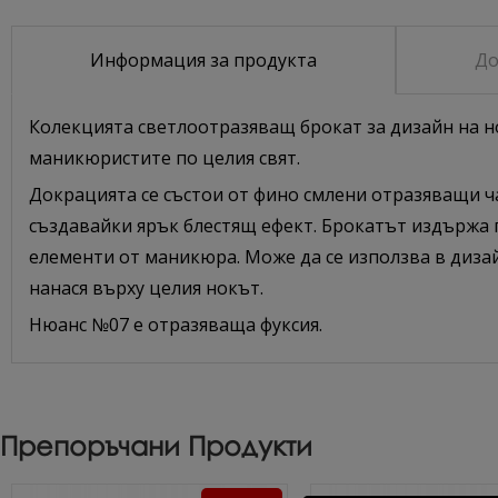
Информация за продукта
До
Колекцията светлоотразяващ брокат за дизайн на нок
маникюристите по целия свят.
Докрацията се състои от фино смлени отразяващи ч
създавайки ярък блестящ ефект. Брокатът издържа п
елементи от маникюра. Може да се използва в дизай
нанася върху целия нокът.
Нюанс №07 е отразяваща фуксия.
Препоръчани Продукти