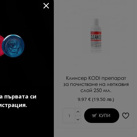
Без TPO
во покритие за гел
Клинсер KODI препарат
лак 7 мл.
за почистване на лепкавия
слой 250 мл.
.69 € (20.91 лв.)
а първата си
9.97 € (19.50 лв.)
истрация.
КУПИ
КУПИ