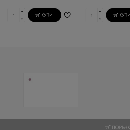
КУПИ
КУП
Сух брокат
светлоотразяващ
Reflective Sparkle
№7, фуксия
4.35 € (8.51 лв.)
ПОРЪЧКИ