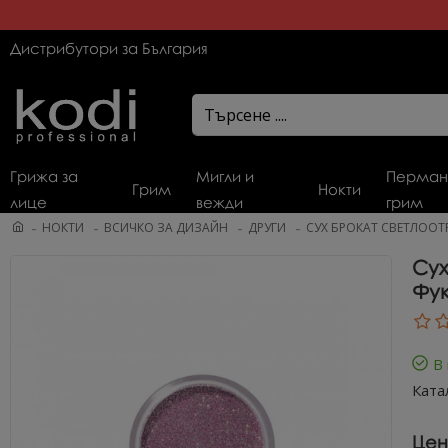
Дистрибутори за България
Грижа за
Мигли и
Перман
Грим
Нокти
лице
вежди
грим
НОКТИ
ВСИЧКО ЗА ДИЗАЙН
ДРУГИ
СУХ БРОКАТ СВЕТЛООТР
Сух
Фук
В
Ката
Цен