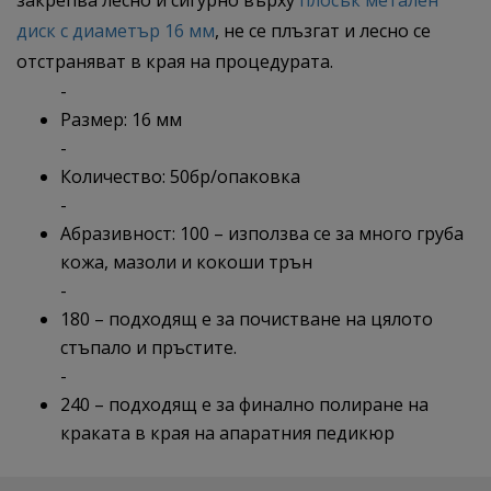
закрепва лесно и сигурно върху
плосък метален
диск с диаметър 16 мм
, не се плъзгат и лесно се
отстраняват в края на процедурата.
-
Размер: 16 мм
-
Количество: 50бр/опаковка
-
Абразивност: 100 – използва се за много груба
кожа, мазоли и кокоши трън
-
180 – подходящ е за почистване на цялото
стъпало и пръстите.
-
240 – подходящ е за финално полиране на
краката в края на апаратния педикюр