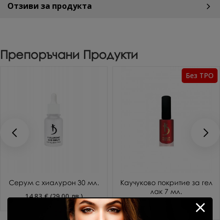
Отзиви за продукта
Препоръчани Продукти
Без TPO
Серум с хиалурон 30 мл.
Каучуково покритие за гел
лак 7 мл.
14.83 € (29.00 лв.)
10.69 € (20.91 лв.)