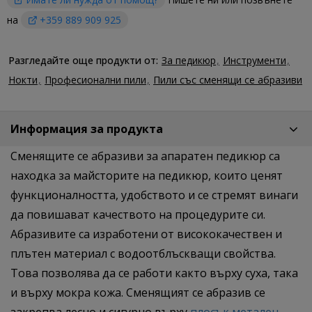
на
+359 889 909 925
Разгледайте още продукти от:
За педикюр
Инструменти
Нокти
Професионални пили
Пили със сменящи се абразиви
Информация за продукта
Сменящите се абразиви за апаратен педикюр са
находка за майсторите на педикюр, които ценят
функционалността, удобството и се стремят винаги
да повишават качеството на процедурите си.
Абразивите са изработени от висококачествен и
плътен материал с водоотблъскващи свойства.
Това позволява да се работи както върху суха, така
и върху мокра кожа. Сменящият се абразив се