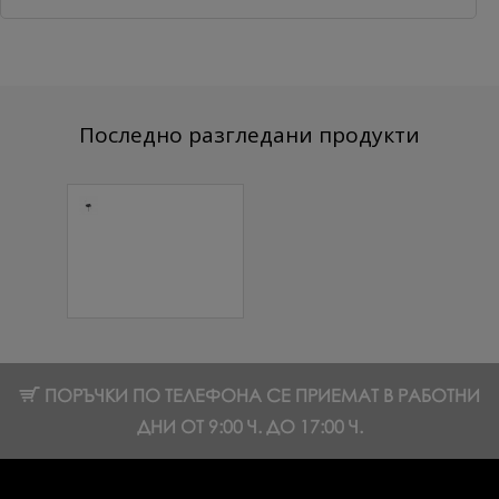
Последно разгледани продукти
Сменящ се
абразив за
PODODISC 16
мм - 180 грит
черни 50 бр.
5.11 € (9.99 лв.)
ПОРЪЧКИ ПО ТЕЛЕФОНА СЕ ПРИЕМАТ В РАБОТНИ
ДНИ ОТ 9:00 Ч. ДО 17:00 Ч.