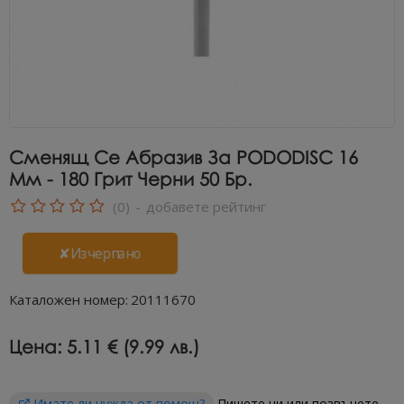
Сменящ Се Абразив За PODODISC 16
Мм - 180 Грит Черни 50 Бр.
(0)
-
добавете рейтинг
✘Изчерпано
Каталожен номер:
20111670
Цена:
5.11 € (9.99 лв.)
Имате ли нужда от помощ?
Пишете ни или позвънете