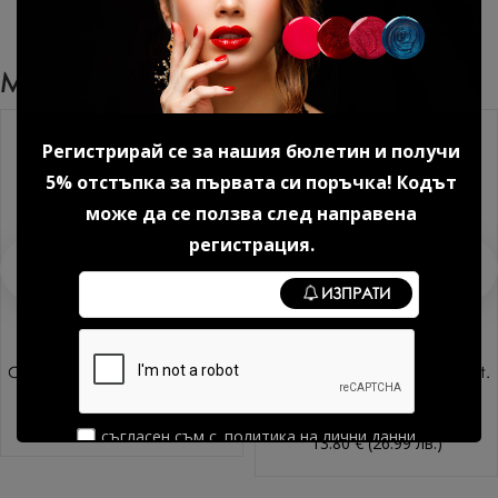
Може Да Харесате Още
Регистрирай се за нашия бюлетин и получи
5% отстъпка за първата си поръчка! Кодът
може да се ползва след направена
регистрация.
ИЗПРАТИ
Стоманен диск PODODISC 16
Сменящ се абразив 100 grit.
мм Kodi Professional 1 бр.
за пила за педикюр 25 бр.
опаковка, цвят сив 1 бр.
15.85 € (31.00 лв.)
съгласен съм с
политика на лични данни
13.80 € (26.99 лв.)