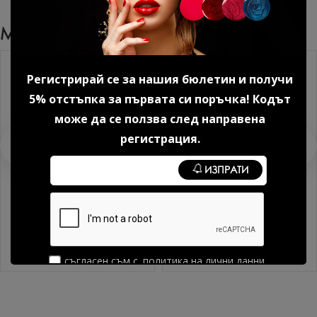
Може Да Харесате Още
Регистрирай се за нашия бюлетин и получи
5% отстъпка за първата си поръчка! Кодът
може да се ползва след направена
регистрация.
ИЗПРАТИ
Сенки за очи 3D Diamond
Сенки за очи 3D Diamond
№14 3,5 гр. 1 бр.
№17 3,5 гр. 1 бр.
8.69 € (17.00 лв.)
8.69 € (17.00 лв.)
съгласен съм с
политика на лични данни