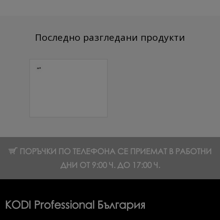
Последно разгледани продукти
Сенки за очи
3D Diamond
№05 3,5 гр. 1
бр.
8.69 € (17.00 лв.)
ПОРЪЧКИ ПО ТЕЛЕФОНА СЕ ПРИЕМАТ В РАБОТНИ
ДНИ ОТ 9:00 Ч. ДО 17:00 Ч.
KODI Professional България