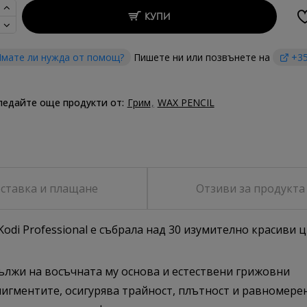
КУПИ
мате ли нужда от помощ?
Пишете ни или позвънете на
+35
ледайте още продукти от:
Грим
WAX PENCIL
ставка и плащане
Отзиви за продукта
odi Professional е събрала над 30 изумително красиви ц
дължи на восъчната му основа и естествени грижовни
 пигментите, осигурява трайност, плътност и равномере