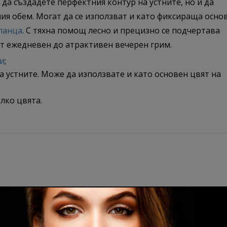
 да създадете перфектния контур на устните, но и да
я обем. Могат да се използват и като фиксираща основ
ланца
. С тяхна помощ лесно и прецизно се подчертава
 от ежедневен до атрактивен вечерен грим.
ни
;
 устните. Може да използвате и като основен цвят на
лко цвята.