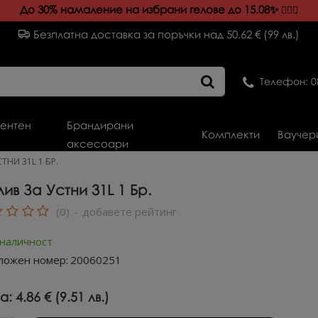
До 30% намаление на избрани гелове до 15.08✨️
💁🏻‍♀️
Безплатна доставка за поръчки над 50.62 € (99 лв.)
Телефон: 0
ентен
Брандирани
Комплекти
Ваучер
аксесоари
ТНИ 31L 1 БР.
ив За Устни 31L 1 Бр.
(0)
-
добавете рейтинг
 наличност
ложен номер:
20060251
а:
4.86 € (9.51 лв.)