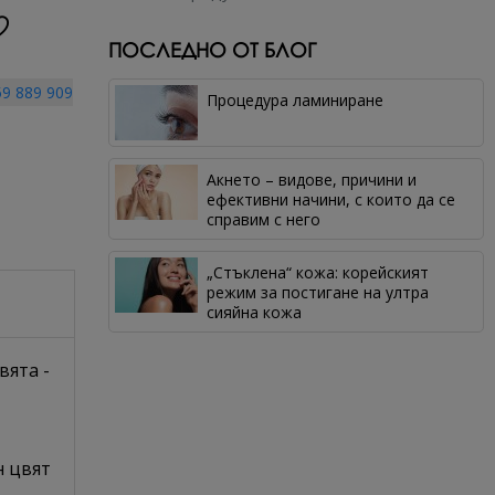
ПОСЛЕДНО ОТ БЛОГ
9 889 909
Процедура ламиниране
Акнето – видове, причини и
ефективни начини, с които да се
справим с него
„Стъклена“ кожа: корейският
режим за постигане на ултра
сияйна кожа
вята -
н цвят