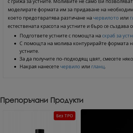
с грижа за устните. Моливите не само Ви позволяват
моделирате формата им за придаване на необходими
което предотвратява разтичане на
червилото
или
г
естествената красота на устните и бъро се създава
Подгответе устните с помощта на
скраб за уст
С помощта на молива контурирайте формата на
устните.
За да получите по-подходящ цвят, смесете няко
Накрая нанесете
червило
или
гланц
.
Препоръчани Продукти
Без TPO