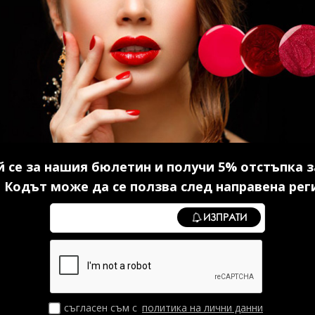
ер без
Серум с хиалурон 30 мл.
Каучуко
5 мл.
14.83 € (29.00 лв.)
 се за нашия бюлетин и получи 5% отстъпка з
в.)
10
 Кодът може да се ползва след направена рег
ИЗПРАТИ
И
КУПИ
съгласен съм с
политика на лични данни