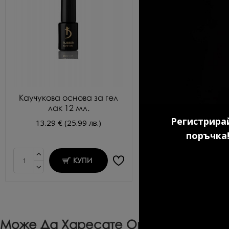
Каучукова основа за гел
Ултрабонд прайм
лак 12 мл.
киселина KODI 1
Регистрирай
13.29 € (25.99 лв.)
9.20 € (17.99 л
поръчка!
КУПИ
КУП
Може Да Харесате Още