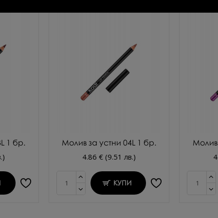
L 1 бр.
Молив за устни 04L 1 бр.
Молив 
.)
4.86 € (9.51 лв.)
4
И
КУПИ