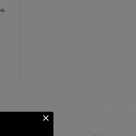
а,
Без TPO