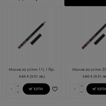
Молив за устни 11L 1 бр.
Молив за устни 33
4.86 € (9.51 лв.)
4.86 € (9.51 лв
КУПИ
КУП