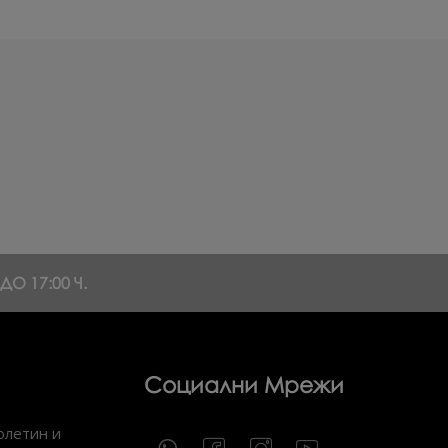
О 17:00 Ч.
Социални Мрежи
юлетин и