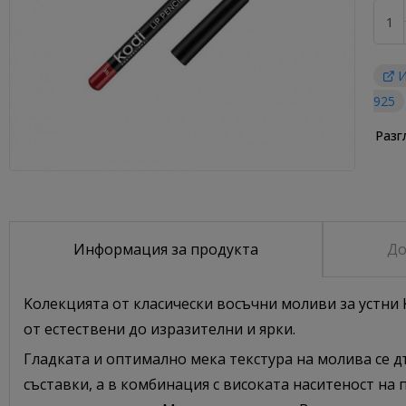
И
925
Разг
Информация за продукта
До
Kолекцията от класически восъчни моливи за устни K
от естествени до изразителни и ярки.
Гладката и оптимално мека текстура на молива се 
съставки, а в комбинация с високата наситеност на