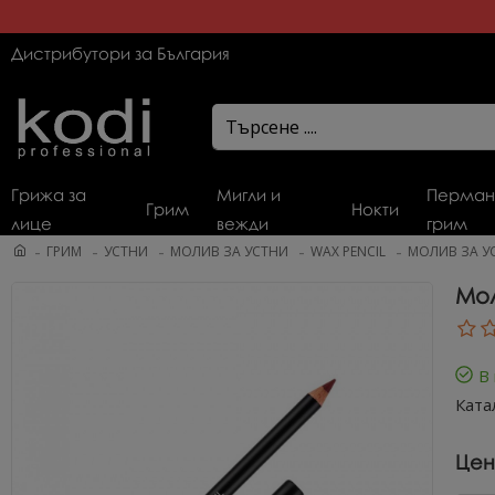
Дистрибутори за България
Грижа за
Мигли и
Перман
Грим
Нокти
лице
вежди
грим
ГРИМ
УСТНИ
МОЛИВ ЗА УСТНИ
WAX PENCIL
МОЛИВ ЗА УС
Мол
В
Ката
Цен