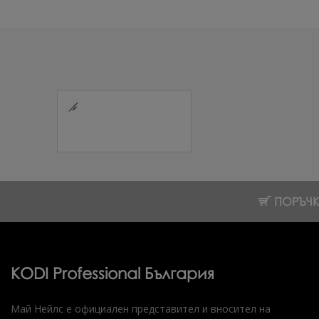
Молив за устни
31L 1 бр.
4.86 € (9.51 лв.)
ПОРЪЧКИ
KODI Professional България
Май Нейлс е официален представител и вносител на