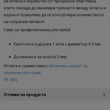
на иглата е изработен от прозрачна пластмаса,
което свежда до минимум триенето между иглата и
върха и позволява да се контролира количеството
на събрания пигмент
Само за професионална употреба!
-
Касетката съдържа 1 игла с диаметър 0.3 мм.
-
Дължината на иглата: 5 мм.
​Иглата е съвместима с
безжичен апарат за
перманентен грим
RP-384.
Отзиви за продукта