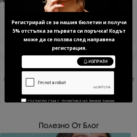
Регистрирай се за нашия бюлетин и получи
5% отстъпка за първата си поръчка! Кодът
може да се ползва след направена
регистрация.
ИЗПРАТИ
Касетка игла 1-PRO-1209RM-
Касетка игла 1-PRO-0805RL
1 20 бр.
20 бр.
43.46 € (85.00 лв.)
40.39 € (79.00 лв.)
съгласен съм с
политика на лични данни
Полезно От Блог