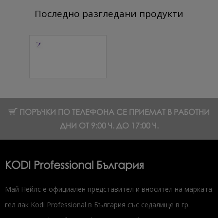
Последно разгледани продукти
Касетка игла 1-
PRO-1001RL
20 бр.
40.39 € (79.00 лв.)
ПОРЪЧКИ ПО ТЕЛЕФОНА СЕ ПРИЕМАТ В РАБОТНИ
ДНИ ОТ 9:00 Ч. ДО 17:00 Ч.
KODI Professional България
Май Нейлс е официален представител и вносител на марката
гел лак Kodi Professional в България със седалище в гр.