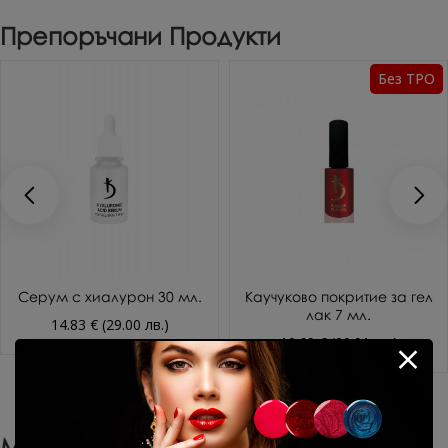
Препоръчани Продукти
Без TPO
Каучукова основа за гел лак
Ултрабонд праймер без
12 мл.
киселина KODI 15 мл.
13.29 € (25.99 лв.)
9.20 € (17.99 лв.)
Може Да Харесате Още