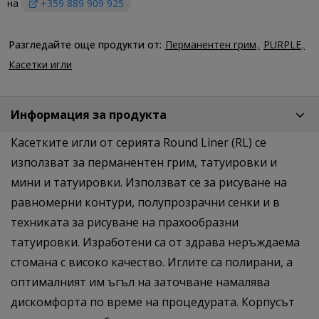
на
+359 889 909 925
Разгледайте още продукти от:
Перманентен грим
PURPLE
Касетки игли
Информация за продукта
Касетките игли от серията Round Liner (RL) се
използват за перманентен грим, татуировки и
мини и татуировки. Използват се за рисуване на
равномерни контури, полупрозрачни сенки и в
техниката за рисуване на прахообразни
татуировки. Изработени са от здрава неръждаема
стомана с високо качество. Иглите са полирани, а
оптималният им ъгъл на заточване намалява
дискомфорта по време на процедурата. Корпусът