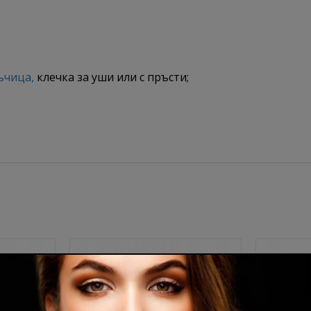
ъчица
,
клечка за уши или с пръсти;