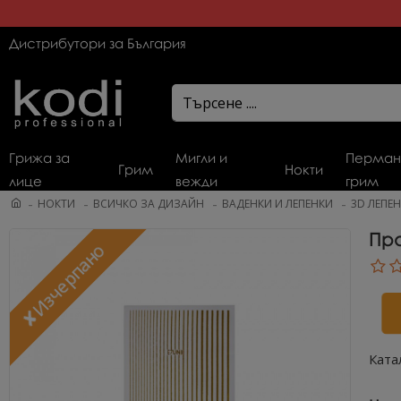
Дистрибутори за България
Грижа за
Мигли и
Перман
Грим
Нокти
лице
вежди
грим
НОКТИ
ВСИЧКО ЗА ДИЗАЙН
ВАДЕНКИ И ЛЕПЕНКИ
3D ЛЕПЕ
Пра
✘Изчерпано
Ката