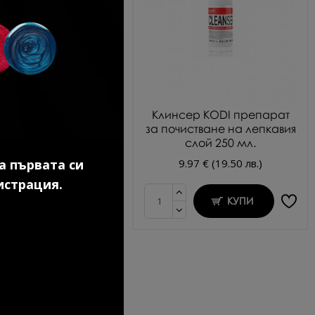
во покритие за гел
Клинсер KODI препарат
лак 7 мл.
за почистване на лепкавия
слой 250 мл.
.69 € (20.91 лв.)
а първата си
9.97 € (19.50 лв.)
истрация.
КУПИ
КУПИ