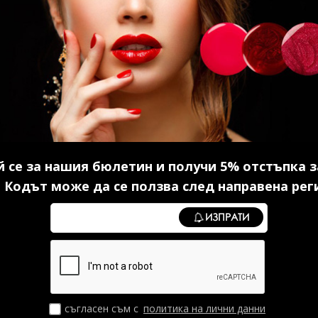
ер без
Серум с хиалурон 30 мл.
Каучуко
5 мл.
14.83 € (29.00 лв.)
в.)
10
 се за нашия бюлетин и получи 5% отстъпка з
 Кодът може да се ползва след направена рег
И
КУПИ
ИЗПРАТИ
съгласен съм с
политика на лични данни