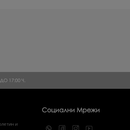
О 17:00 Ч.
Социални Мрежи
юлетин и