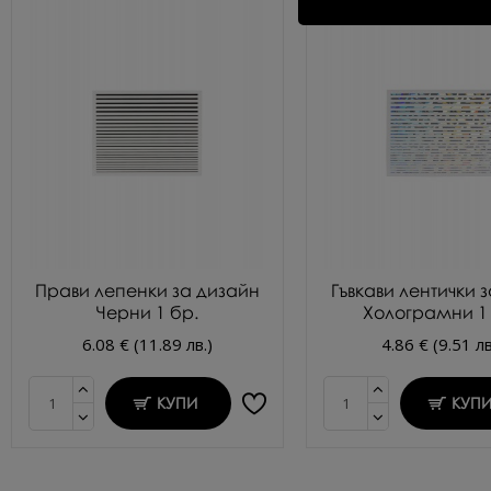
Прави лепенки за дизайн
Гъвкави лентички з
Черни 1 бр.
Холограмни 1
6.08 € (11.89 лв.)
4.86 € (9.51 лв
КУПИ
КУП