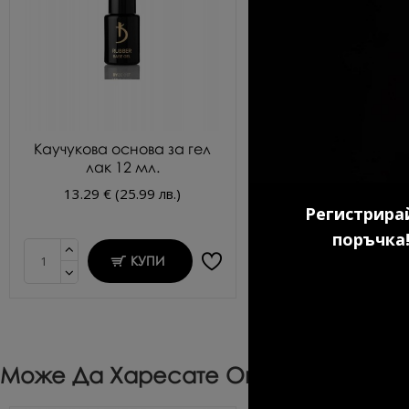
Каучукова основа за гел
Ултрабонд прайм
лак 12 мл.
киселина KODI 1
13.29 € (25.99 лв.)
9.20 € (17.99 л
Регистрирай
поръчка!
КУПИ
КУП
Може Да Харесате Още