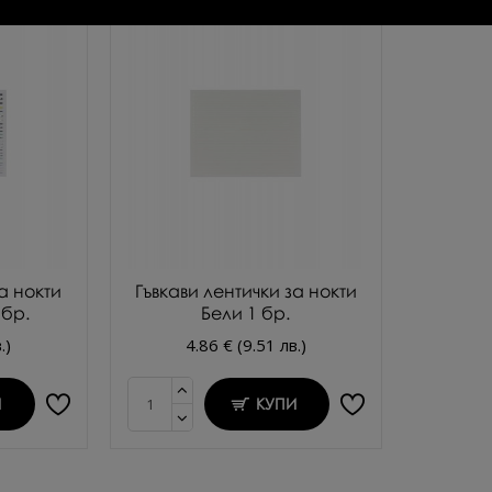
а нокти
Гъвкави лентички за нокти
 бр.
Бели 1 бр.
.)
4.86 € (9.51 лв.)
И
КУПИ