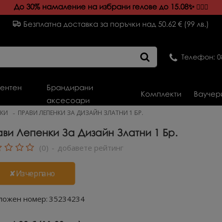
До 30% намаление на избрани гелове до 15.08✨️
💁🏻‍♀️
Безплатна доставка за поръчки над 50.62 € (99 лв.)
Телефон: 0
ентен
Брандирани
Комплекти
Ваучер
аксесоари
НКИ
ПРАВИ ЛЕПЕНКИ ЗА ДИЗАЙН ЗЛАТНИ 1 БР.
ви Лепенки За Дизайн Златни 1 Бр.
(0)
-
добавете рейтинг
✘Изчерпано
ложен номер:
35234234