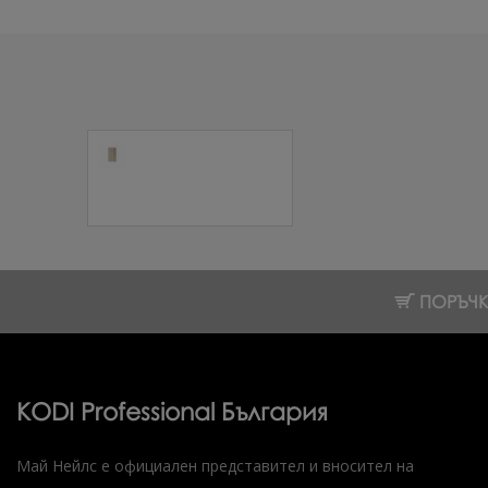
Прави лепенки за
дизайн Златни 1
бр.
6.08 € (11.89 лв.)
ПОРЪЧКИ
KODI Professional България
Май Нейлс е официален представител и вносител на