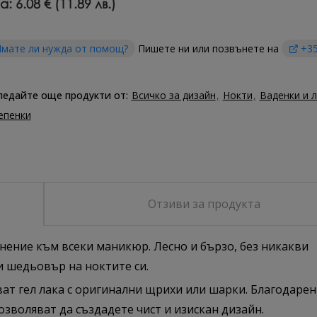
а:
6.08 € (11.89 лв.)
мате ли нужда от помощ?
Пишете ни или позвънете на
+35
ледайте още продукти от:
Всичко за дизайн
Нокти
Ваденки и 
епенки
Отзиви за продукта
нение към всеки маникюр. Лесно и бързо, без никакви
и шедьовър на ноктите си.
ат гел лака с оригинални щрихи или шарки. Благодарен
озволяват да създадете чист и изискан дизайн.