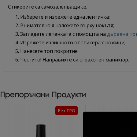
Стикерите са самозалепващи се.
Изберете и изрежете една лентичка;
Внимателно я наложете върху нокътя;
Загладете лепенката с помощта на
дървена пр
Изрежете излишното от стикера с ножици;
Нанесете топ покритие;
Честито! Направихте си страхотен маникюр.
Препоръчани Продукти
Без TPO