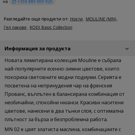
на
+359 889 909 925
Разгледайте още продукти от:
Нокти
MOULINE (MN)
Гел лакове
KODI Basic Collection
Информация за продукта
Новата лимитирана колекция Mouline е събрала
най-популярните есенно-зимни цветове, които
покориха световните модни подиуми. Серията е
посветена на непринудения чар на френския
Прованс, въплътен в балансирана комбинация от
необичайни, спокойни нюанси. Красиви наситени
цветове, нанесени в два тънки слоя, с оптимална
плътност за бърза и безпроблемна работа.
MN 02 е цвят златиста маслина, комбинациите с