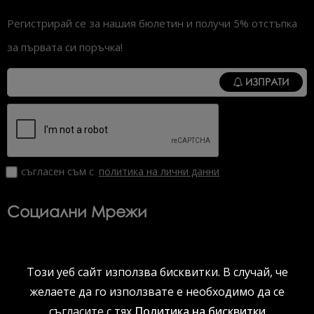
Регистрирай се за нашия бюлетин и получи 5% отстъпка
за първата си поръчка!
ИЗПРАТИ
съгласен съм с
политика на лични данни
Социални Мрежи
Този уеб сайт използва бисквитки. В случай, че
Viber
Facebook
Instagram
YouTube
желаете да го използвате е необходимо да се
съгласите с тях
Политика на бисквитки
kodiprofessional.bg © 2026 Всички права запазени.