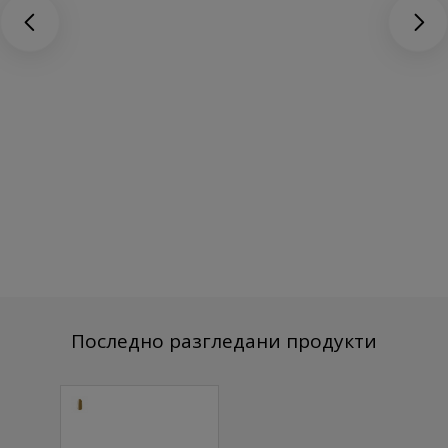
Последно разгледани продукти
Гел лак №02
MN 8 мл.
11.25 € (22.00 лв.)