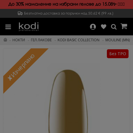
До 30% намаление на избрани гелове до 15.08✨️
💁🏻‍♀️
Безплатна доставка за поръчки над 50.62 € (99 лв.)
НОКТИ
ГЕЛ ЛАКОВЕ
KODI BASIC COLLECTION
MOULINE (MN)
Без TPO
✘Изчерпано