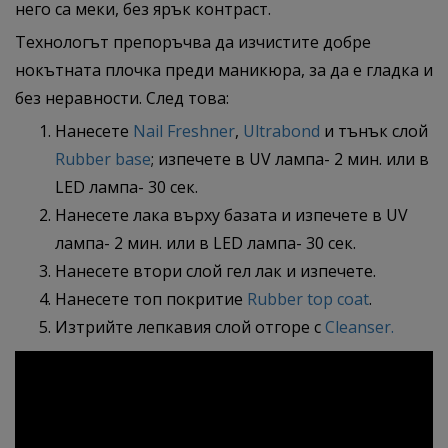
него са меки, без ярък контраст.
Технологът препоръчва да изчистите добре
нокътната плочка преди маникюра, за да е гладка и
без неравности. След това:
Нанесете
Nail Freshner
,
Ultrabond
и тънък слой
Rubber base
; изпечете в UV лампа- 2 мин. или в
LED лампа- 30 сек.
Нанесете лака върху базата и изпечете в UV
лампа- 2 мин. или в LED лампа- 30 сек.
Нанесете втори слой гел лак и изпечете.
Нанесете топ покритие
Rubber top coat
.
Изтрийте лепкавия слой отгоре с
Cleanser.