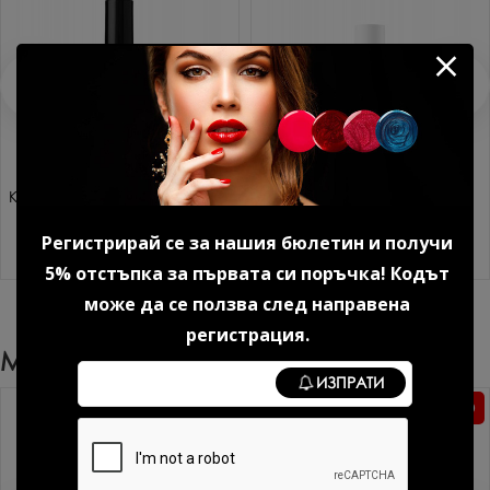
Каучукова основа за гел лак
Ултрабонд праймер без
12 мл.
киселина KODI 15 мл.
Регистрирай се за нашия бюлетин и получи
13.29 € (25.99 лв.)
9.20 € (17.99 лв.)
5% отстъпка за първата си поръчка! Кодът
може да се ползва след направена
регистрация.
Може Да Харесате Още
ИЗПРАТИ
Без TPO
Без TPO